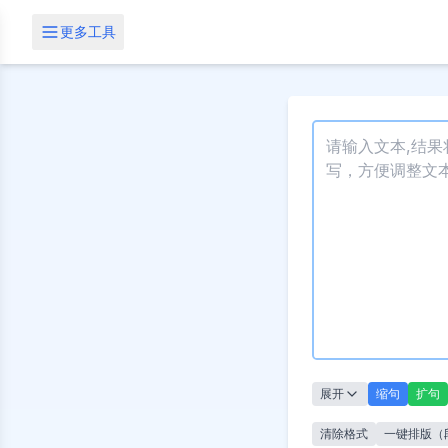
更多工具
展开
缩句
扩句
清除格式
一键排版（