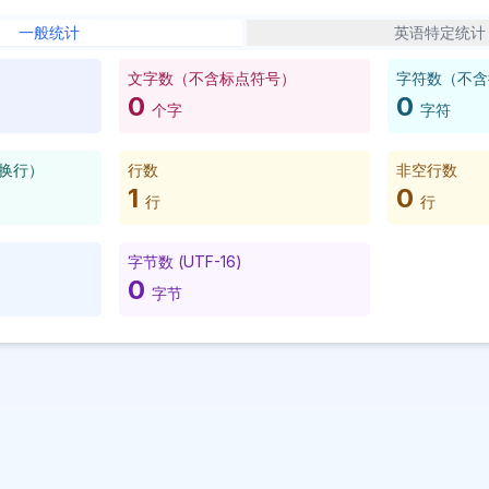
一般统计
英语特定统计
文字数（不含标点符号）
字符数（不含
0
0
个字
字符
换行）
行数
非空行数
1
0
行
行
字节数 (UTF-16)
0
字节