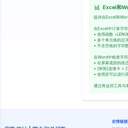
📊
Excel和W
提供在Excel和W
在Excel中计算字
• 使用函数 =LE
• 多个单元格的总字符
• 不含空格的字符数： =
在Word中检查字
• 在屏幕底部的状
• [审阅]选项卡 >
• 使用宏可以进行
通过将这些工具与
友情链接