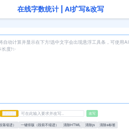
在线字数统计 | AI扩写&改写
文风转换
改写
段落缩进）
一键排版（段前不缩进）
清除HTML
清除js
清除a标签